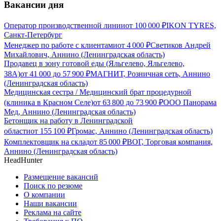
Вакансии дня
Оператор производственной линии
от
100 000
₽
IKON TYRES,
Санкт-Петербург
Менеджер по работе с клиентами
от
4 000
₽
Светиков Андрей
Михайлович, Аннино (Ленинградская область)
Продавец в зону готовой еды (Яльгелево, Яльгелево,
38А)
от
41 000
до
57 900
₽
МАГНИТ, Розничная сеть, Аннино
(Ленинградская область)
Медицинская сестра / Медицинский брат процедурной
(клиника в Красном Селе)
от
63 800
до
73 900
₽
ООО Панорама
Мед, Аннино (Ленинградская область)
Бетонщик на работу в Ленинградской
области
от
155 100
₽
Громас, Аннино (Ленинградская область)
Комплектовщик на склад
от
85 000
₽
ВОГ, Торговая компания,
Аннино (Ленинградская область)
HeadHunter
Размещение вакансий
Поиск по резюме
О компании
Наши вакансии
Реклама на сайте