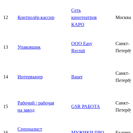
Сеть
12
Контролёр-кассир
кинотеатров
Москва
КАРО
ООО Easy
Санкт-
13
Упаковщик
Recruit
Петербу
Санкт-
14
Интервьюер
Bauer
Петербу
Рабочий / рабочая
Санкт-
15
GSR РАБОТА
на завод
Петербу
Специалист
16
МУЖИКИ ПРО
Екатери