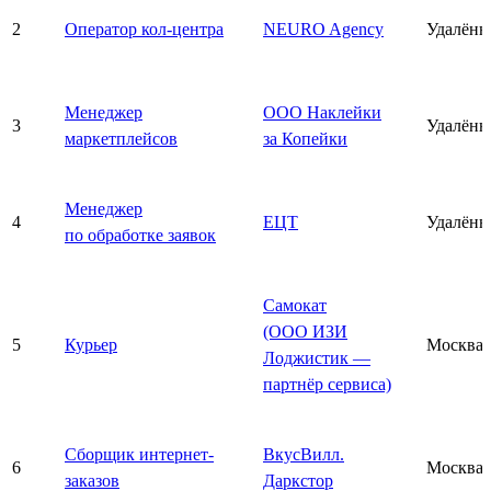
2
Оператор кол-центра
NEURO Agency
Удалённ
Менеджер
ООО Наклейки
3
Удалённ
маркетплейсов
за Копейки
Менеджер
4
ЕЦТ
Удалённ
по обработке заявок
Самокат
(ООО ИЗИ
5
Курьер
Москва
Лоджистик —
партнёр сервиса)
Сборщик интернет-
ВкусВилл.
6
Москва
заказов
Даркстор