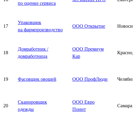
по оценке сервиса
Упаковщик
17
ООО Открытие
Новосиб
на фармпроизводство
Домработник /
ООО Премиум
18
Краснод
домработница
Кар
19
Фасовщик овощей
ООО ПрофЛюди
Челябин
Сканировщик
ООО Евро
20
Самара
одежды
Поинт