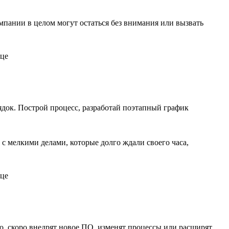
пании в целом могут остаться без внимания или вызвать
орядок. Построй процесс, разработай поэтапный график
с мелкими делами, которые долго ждали своего часа,
о, скоро внедрят новое ПО, изменят процессы или расширят