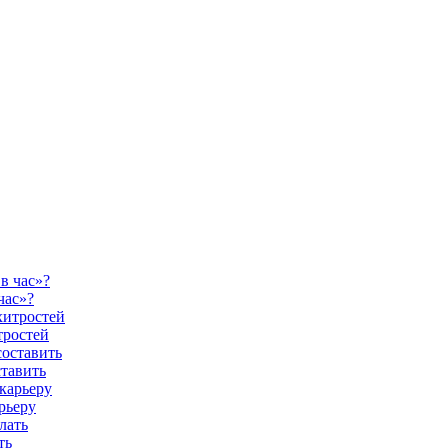
час»?
тростей
ставить
рьеру
ть