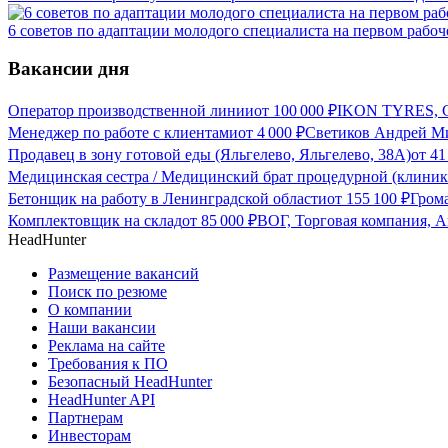
6 советов по адаптации молодого специалиста на первом рабоч
Вакансии дня
Оператор производственной линии
от
100 000
₽
IKON TYRES, С
Менеджер по работе с клиентами
от
4 000
₽
Светиков Андрей Ми
Продавец в зону готовой еды (Яльгелево, Яльгелево, 38А)
от
41
Медицинская сестра / Медицинский брат процедурной (клиник
Бетонщик на работу в Ленинградской области
от
155 100
₽
Грома
Комплектовщик на склад
от
85 000
₽
ВОГ, Торговая компания, А
HeadHunter
Размещение вакансий
Поиск по резюме
О компании
Наши вакансии
Реклама на сайте
Требования к ПО
Безопасный HeadHunter
HeadHunter API
Партнерам
Инвесторам