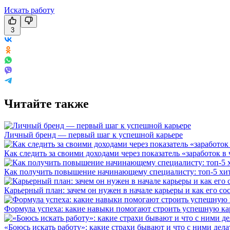
Искать работу
3
Читайте также
Личный бренд — первый шаг к успешной карьере
Как следить за своими доходами через показатель «заработок в 
Как получить повышение начинающему специалисту: топ-5 хи
Карьерный план: зачем он нужен в начале карьеры и как его со
Формула успеха: какие навыки помогают строить успешную ка
«Боюсь искать работу»: какие страхи бывают и что с ними дела