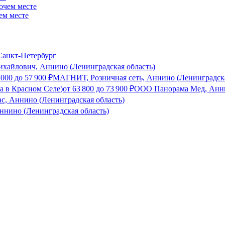
ем месте
анкт-Петербург
хайлович, Аннино (Ленинградская область)
 000
до
57 900
₽
МАГНИТ, Розничная сеть, Аннино (Ленинградска
а в Красном Селе)
от
63 800
до
73 900
₽
ООО Панорама Мед, Анни
с, Аннино (Ленинградская область)
ннино (Ленинградская область)